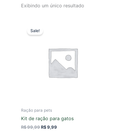
Exibindo um único resultado
O
O
preço
preço
Sale!
original
atual
era:
é:
R$ 99,99.
R$ 9,99.
Ração para pets
Kit de ração para gatos
R$
99,99
R$
9,99