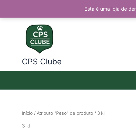
Ir
Esta é uma loja de de
para
o
conteúdo
CPS Clube
Início
/ Atributo "Peso" de produto / 3 kl
3 kl