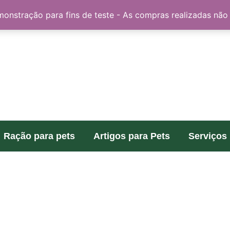
PROGRAMA DE PONTOS
CATÁLOGO
CRIAR CONTA
monstração para fins de teste - As compras realizadas não
Ração para pets
Artigos para Pets
Serviços