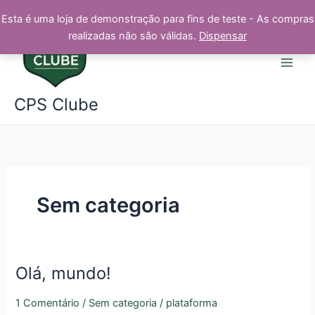
Ir
Esta é uma loja de demonstração para fins de teste - As compras
para
realizadas não são válidas.
Dispensar
o
conteúdo
CPS Clube
Sem categoria
Olá, mundo!
Olá,
mundo!
1 Comentário
/
Sem categoria
/
plataforma